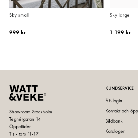
Sky small
Sky large
999 kr
1 199 kr
KUNDSERVICE
ÅF-login
Kontakt och öpp
Showroom Stockholm
Tegnérgatan 14
Bildbank
Öppettider
Kataloger
Tis - tors 11-17