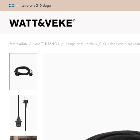
Leverans 2-5 dagar
Förstasidan
LAMPTILLBEHÖR
Lampsladd utomhus
Outdoor cable set text