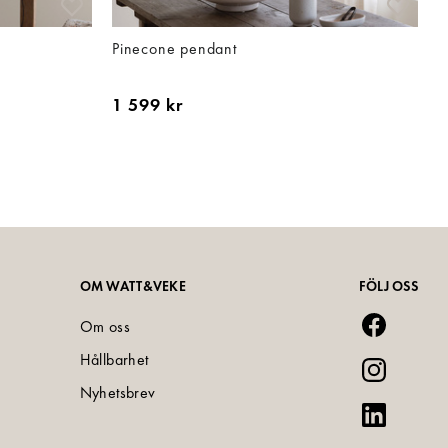
Pinecone pendant
O
1 599 kr
1
OM WATT&VEKE
FÖLJ OSS
Om oss
Hållbarhet
Nyhetsbrev