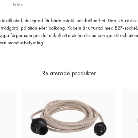
Filer
tilkabel, designad för både estetik och hållbarhet. Den UV-resistenta
trädgård, på altan eller balkong. Kabeln är utrustad med E27-sockel, vi
e snygga färger som gör det enkelt att matcha din personliga stil och u
odern utomhusbelysning.
Relaterade produkter