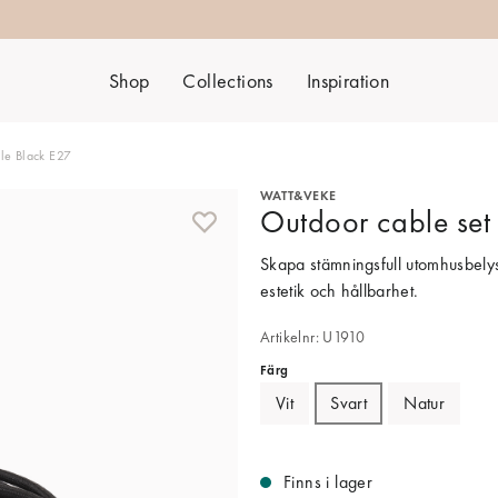
Shop
Collections
Inspiration
ile Black E27
WATT&VEKE
Outdoor cable set 
Skapa stämningsfull utomhusbely
estetik och hållbarhet.
Artikelnr: U1910
Färg
Vit
Svart
Natur
Finns i lager