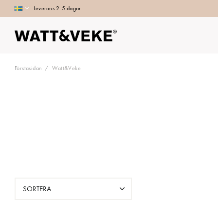
Leverans 2-5 dagar
Förstasidan
Watt&Veke
SORTERA