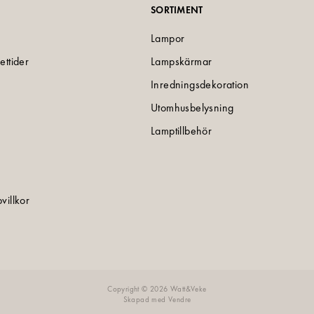
SORTIMENT
Lampor
ettider
Lampskärmar
Inredningsdekoration
Utomhusbelysning
Lamptillbehör
villkor
e
Copyright © 2026 Watt&Veke
Skapad med
Vendre