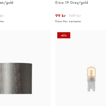
eam/gold
Erica 19 Grey/gold
kr
99 kr
149 kr
nter
Finns fler varianter
-45%