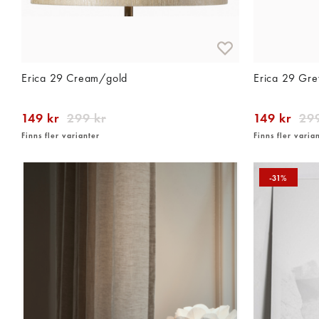
Erica 29 Cream/gold
Erica 29 Gr
149 kr
299 kr
149 kr
299
Finns fler varianter
Finns fler varia
-31%