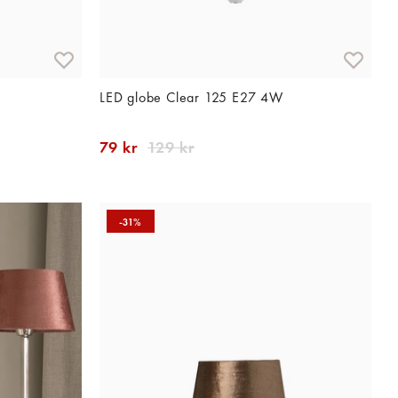
LED globe Clear 125 E27 4W
79 kr
129 kr
-31%