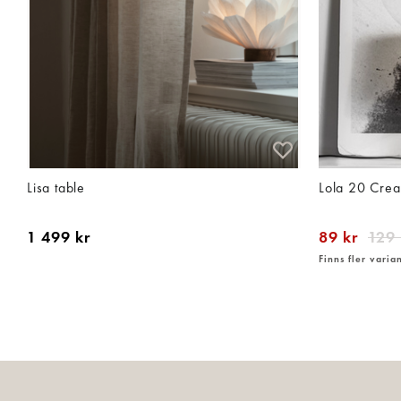
Lisa table
Lola 20 Cre
1 499 kr
89 kr
129 
Finns fler varia