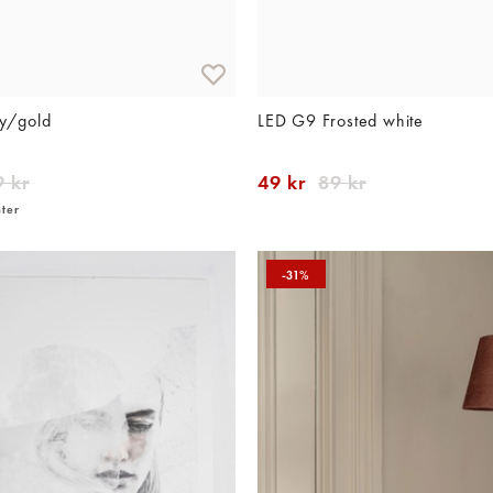
ey/gold
LED G9 Frosted white
 kr
49 kr
89 kr
nter
-31%