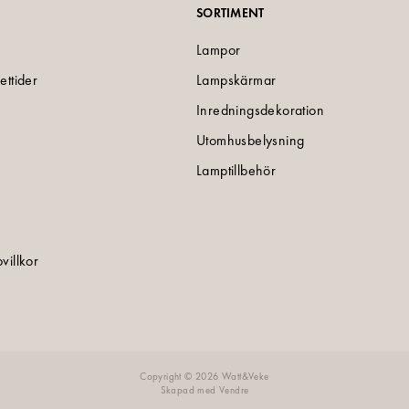
SORTIMENT
Lampor
ettider
Lampskärmar
Inredningsdekoration
Utomhusbelysning
Lamptillbehör
villkor
e
Copyright © 2026 Watt&Veke
Skapad med
Vendre