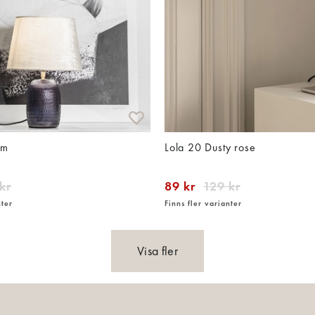
am
Lola 20 Dusty rose
kr
89 kr
129 kr
nter
Finns fler varianter
Visa fler