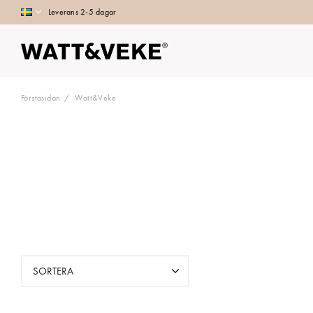
Leverans 2-5 dagar
Förstasidan
Watt&Veke
SORTERA