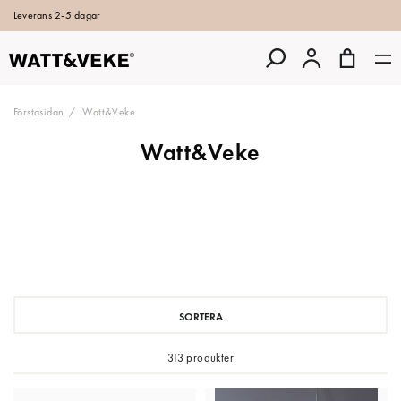
Leverans 2-5 dagar
Förstasidan
Watt&Veke
Watt&Veke
SORTERA
313 produkter