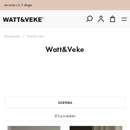
Leverans 2-5 dagar
Förstasidan
Watt&Veke
Watt&Veke
SORTERA
313 produkter