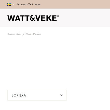
Leverans 2-5 dagar
Förstasidan
Watt&Veke
SORTERA