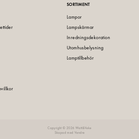
SORTIMENT
Lampor
ettider
Lampskärmar
Inredningsdekoration
Utomhusbelysning
Lamptillbehör
villkor
e
Copyright © 2026 Watt&Veke
Skapad med
Vendre