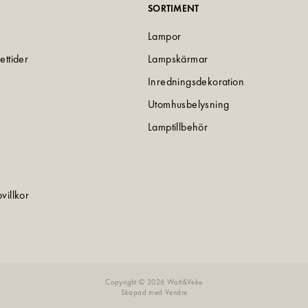
SORTIMENT
Lampor
ettider
Lampskärmar
Inredningsdekoration
Utomhusbelysning
Lamptillbehör
villkor
e
Copyright © 2026 Watt&Veke
Skapad med
Vendre