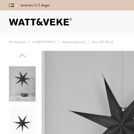
Leverans 2-5 dagar
Förstasidan
JULBELYSNING
Adventsstjärnor
Aino 80 Black