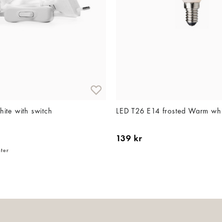
ite with switch
LED T26 E14 frosted Warm whi
139 kr
nter