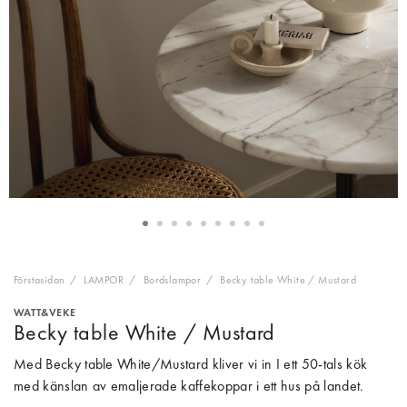
Förstasidan
LAMPOR
Bordslampor
Becky table White / Mustard
WATT&VEKE
Becky table White / Mustard
Med Becky table White/Mustard kliver vi in I ett 50-tals kök
med känslan av emaljerade kaffekoppar i ett hus på landet.