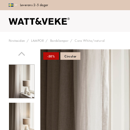
Leverans 2-5 dagar
Förstasidan
LAMPOR
Bordslampor
Cora White/natural
-50%
Circular