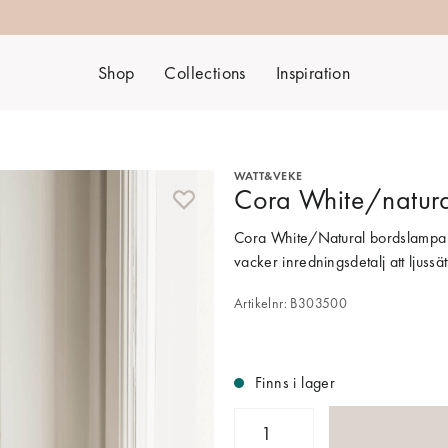
Shop
Collections
Inspiration
WATT&VEKE
Cora White/natur
Cora White/Natural bordslampa är
vacker inredningsdetalj att ljuss
Artikelnr: B303500
Finns i lager