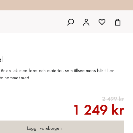
al
 en lek med form och material, som tillsammans blir till en
ätta hemmet med.
2 499 kr
1 249 kr
Lägg i varukorgen