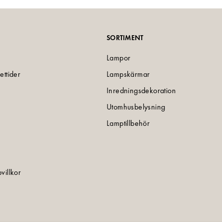
SORTIMENT
Lampor
ettider
Lampskärmar
Inredningsdekoration
Utomhusbelysning
Lamptillbehör
villkor
e