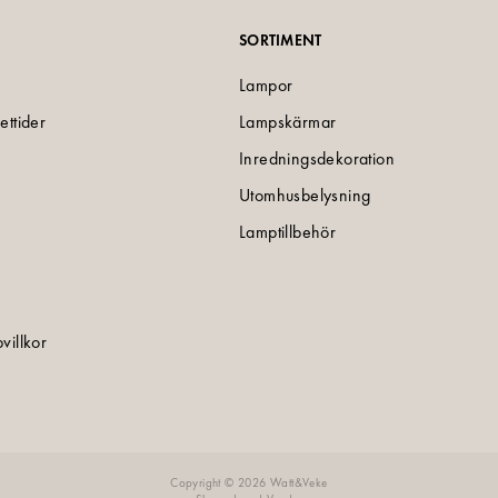
SORTIMENT
Lampor
ettider
Lampskärmar
Inredningsdekoration
Utomhusbelysning
Lamptillbehör
villkor
e
Copyright © 2026 Watt&Veke