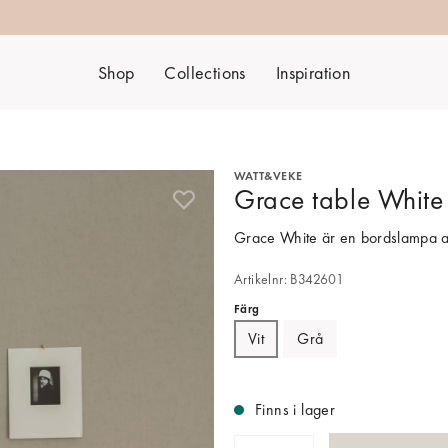
Shop
Collections
Inspiration
WATT&VEKE
Grace table White
Grace White är en bordslampa av op
Artikelnr: B342601
Färg
Vit
Grå
Finns i lager