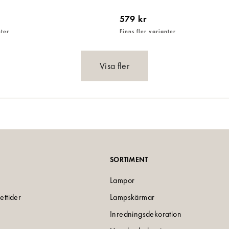
579 kr
nter
Finns fler varianter
Visa fler
SORTIMENT
Lampor
ettider
Lampskärmar
Inredningsdekoration