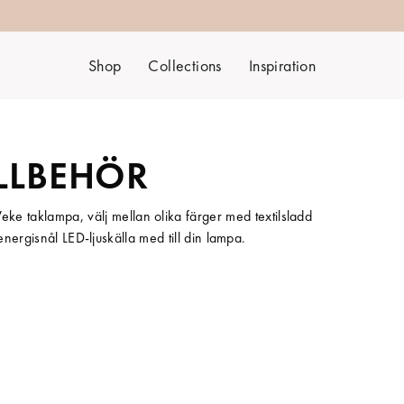
Shop
Collections
Inspiration
LLBEHÖR
Veke taklampa, välj mellan olika färger med textilsladd
energisnål LED-ljuskälla med till din lampa.