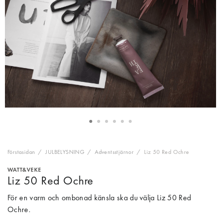
Förstasidan
JULBELYSNING
Adventsstjärnor
Liz 50 Red Ochre
WATT&VEKE
Liz 50 Red Ochre
För en varm och ombonad känsla ska du välja Liz 50 Red
Ochre.