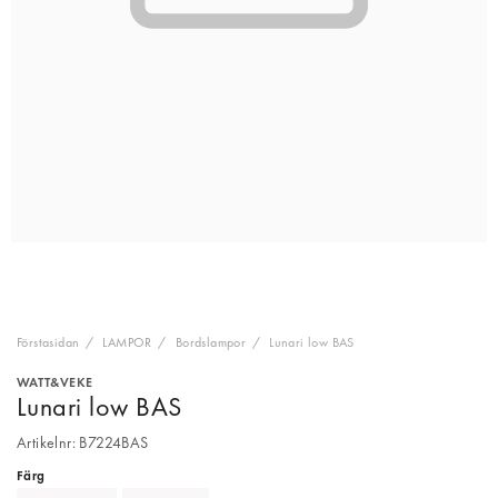
Förstasidan
LAMPOR
Bordslampor
Lunari low BAS
WATT&VEKE
Lunari low BAS
Artikelnr: B7224BAS
Färg