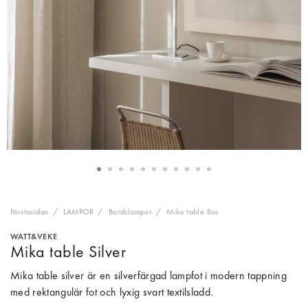
Förstasidan
LAMPOR
Bordslampor
Mika table Bas
WATT&VEKE
Mika table Silver
Mika table silver är en silverfärgad lampfot i modern tappning
med rektangulär fot och lyxig svart textilsladd.