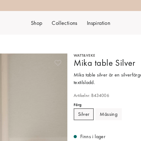
Shop
Collections
Inspiration
WATT&VEKE
Mika table Silver
Mika table silver är en silverfär
textilsladd.
Artikelnr: B434006
Färg
Silver
Mässing
Finns i lager