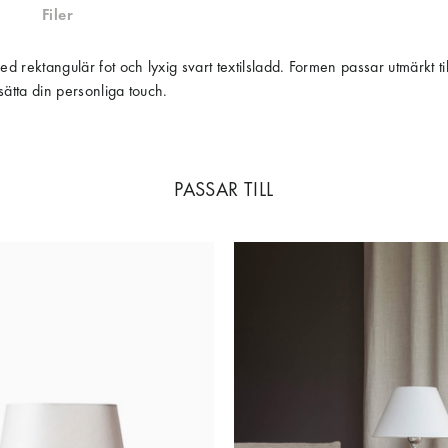
Filer
d rektangulär fot och lyxig svart textilsladd. Formen passar utmärkt ti
 sätta din personliga touch.
PASSAR TILL