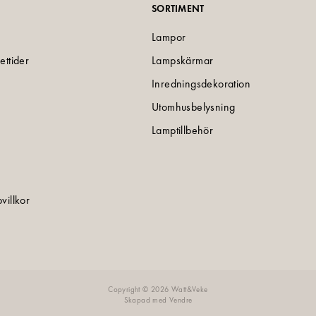
SORTIMENT
Lampor
ettider
Lampskärmar
Inredningsdekoration
Utomhusbelysning
Lamptillbehör
villkor
e
Copyright © 2026 Watt&Veke
Skapad med
Vendre