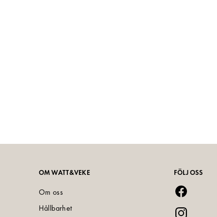
OM WATT&VEKE
FÖLJ OSS
Om oss
Hållbarhet