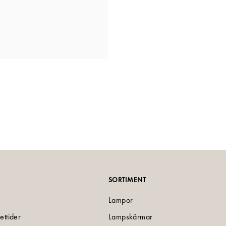
SORTIMENT
Lampor
ettider
Lampskärmar