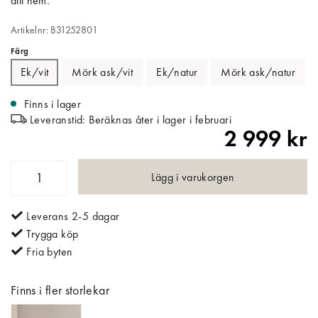
ditt hem.
Artikelnr: B31252801
Färg
Ek/vit
Mörk ask/vit
Ek/natur
Mörk ask/natur
Finns i lager
Leveranstid: Beräknas åter i lager i februari
2 999 kr
Lägg i varukorgen
Leverans 2-5 dagar
Trygga köp
Fria byten
Finns i fler storlekar