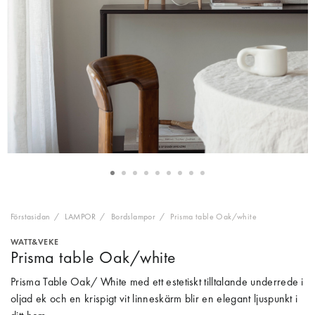
Förstasidan
LAMPOR
Bordslampor
Prisma table Oak/white
WATT&VEKE
Prisma table Oak/white
Prisma Table Oak/ White med ett estetiskt tilltalande underrede i
oljad ek och en krispigt vit linneskärm blir en elegant ljuspunkt i