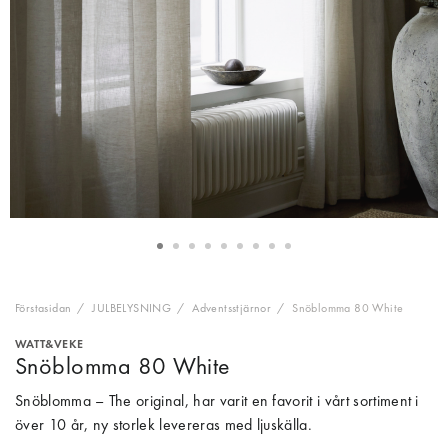
Förstasidan
JULBELYSNING
Adventsstjärnor
Snöblomma 80 White
WATT&VEKE
Snöblomma 80 White
Snöblomma – The original, har varit en favorit i vårt sortiment i
över 10 år, ny storlek levereras med ljuskälla.