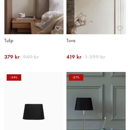
Tulip
Tuva
379 kr
949 kr
419 kr
1 399 kr
-34%
-27%