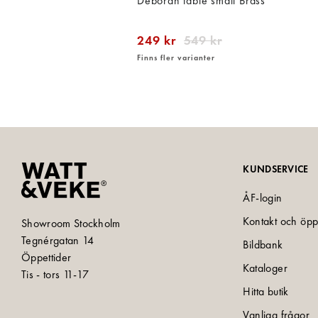
Deborah table small Brass
249 kr
549 kr
Finns fler varianter
KUNDSERVICE
ÅF-login
Kontakt och öpp
Showroom Stockholm
Tegnérgatan 14
Bildbank
Öppettider
Kataloger
Tis - tors 11-17
Hitta butik
Vanliga frågor