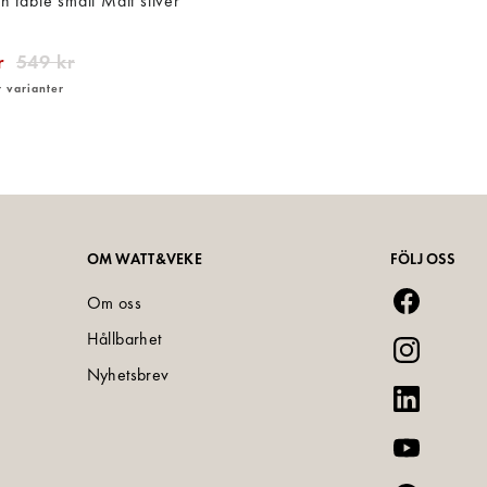
 table small Matt silver
r
549 kr
r varianter
OM WATT&VEKE
FÖLJ OSS
Om oss
Hållbarhet
Nyhetsbrev