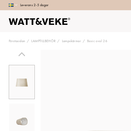
Leverans 2-5 dagar
Förstasidan
LAMPTILLBEHÖR
Lampskärmar
Basic oval 26