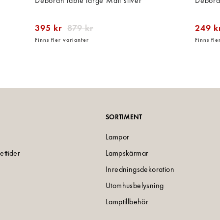
Deborah table large Matt silver
Deborah
395 kr
879 kr
249 k
Finns fler varianter
Finns fle
SORTIMENT
Lampor
ettider
Lampskärmar
Inredningsdekoration
Utomhusbelysning
Lamptillbehör