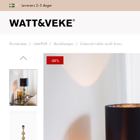
Leverans 2-5 dagar
Förstasidan
LAMPOR
Bordslampor
Deborah table small Brass
-55%