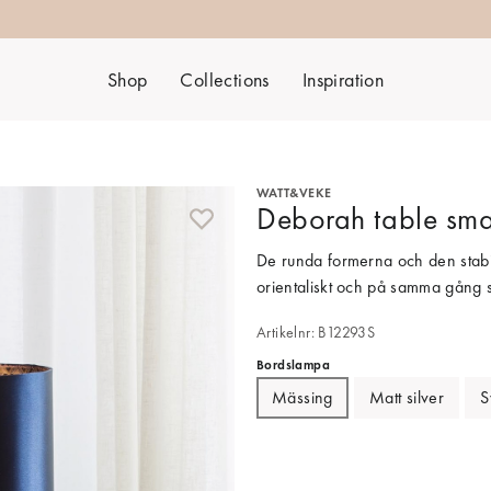
Shop
Collections
Inspiration
WATT&VEKE
Deborah table sma
De runda formerna och den stabi
orientaliskt och på samma gång s
Artikelnr: B12293S
Bordslampa
Mässing
Matt silver
S