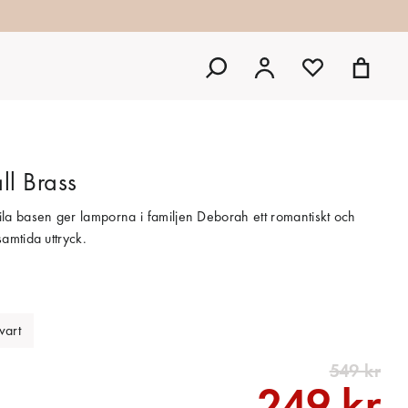
ll Brass
la basen ger lamporna i familjen Deborah ett romantiskt och
amtida uttryck.
vart
549 kr
249 kr