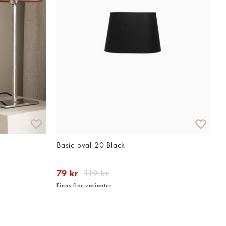
Basic oval 20 Black
B
79 kr
119 kr
4
Finns fler varianter
F