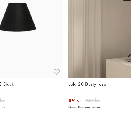
3 Black
Lola 20 Dusty rose
kr
89 kr
129 kr
nter
Finns fler varianter