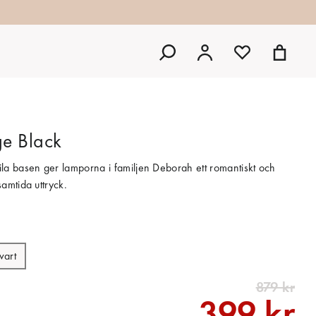
ge Black
la basen ger lamporna i familjen Deborah ett romantiskt och
amtida uttryck.
vart
879 kr
399 kr