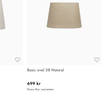
Basic oval 38 Natural
L
699 kr
1
Finns fler varianter
F