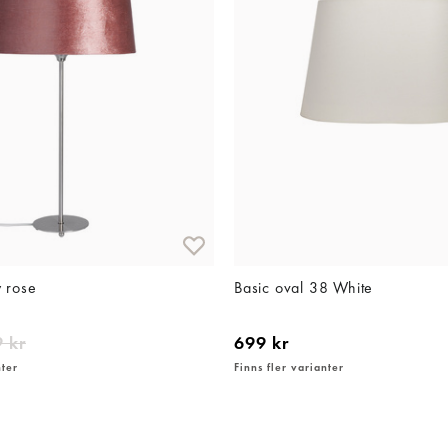
y rose
Basic oval 38 White
 kr
699 kr
nter
Finns fler varianter