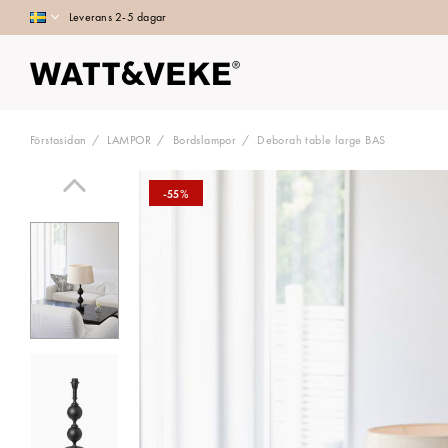
Leverans 2-5 dagar
Förstasidan
LAMPOR
Bordslampor
Deborah table large BAS
-55%