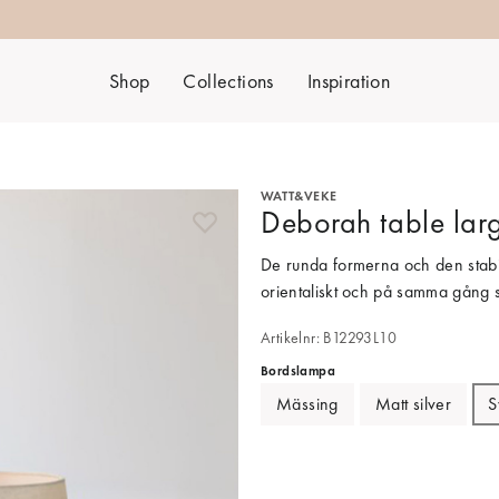
Shop
Collections
Inspiration
WATT&VEKE
Deborah table lar
De runda formerna och den stabi
orientaliskt och på samma gång s
Artikelnr: B12293L10
Bordslampa
Mässing
Matt silver
S