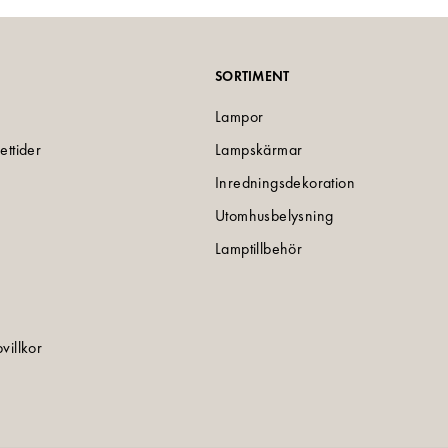
SORTIMENT
Lampor
ettider
Lampskärmar
Inredningsdekoration
Utomhusbelysning
Lamptillbehör
villkor
e