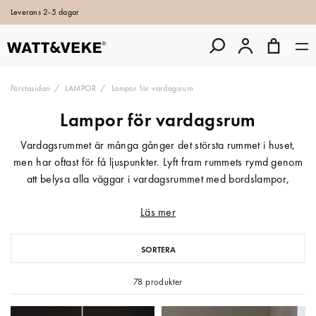
Leverans 2-5 dagar
Förstasidan
LAMPOR
Lampor för vardagsrum
Lampor för vardagsrum
Vardagsrummet är många gånger det största rummet i huset,
men har oftast för få ljuspunkter. Lyft fram rummets rymd genom
att belysa alla väggar i vardagsrummet med bordslampor,
golvlampor och taklampor. Skapa en ombonad atmosfär till
Läs mer
filmkvällen, läsljus för den spännande boken i favoritfotöljen,
eller som ett spännande blickfång på sideboardet.
Designbelysning för den kreativa och stilmedvetna hos
SORTERA
Watt&Veke.
78 produkter