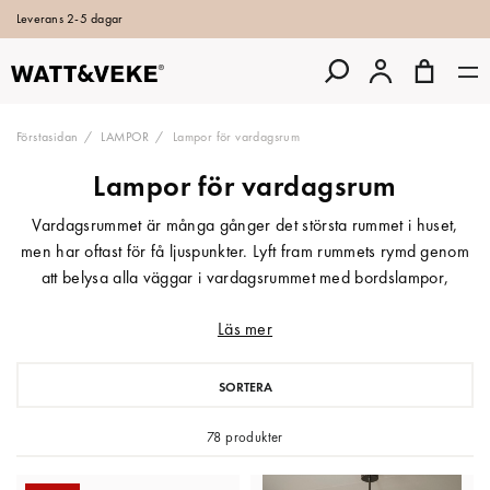
Leverans 2-5 dagar
Förstasidan
LAMPOR
Lampor för vardagsrum
Lampor för vardagsrum
Vardagsrummet är många gånger det största rummet i huset,
men har oftast för få ljuspunkter. Lyft fram rummets rymd genom
att belysa alla väggar i vardagsrummet med bordslampor,
golvlampor och taklampor. Skapa en ombonad atmosfär till
Läs mer
filmkvällen, läsljus för den spännande boken i favoritfotöljen,
eller som ett spännande blickfång på sideboardet.
Designbelysning för den kreativa och stilmedvetna hos
SORTERA
Watt&Veke.
78 produkter