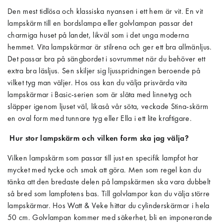
Den mest tidlösa och klassiska nyansen i ett hem är vit. En vit
lampskärm till en bordslampa eller golvlampan passar det
charmiga huset på landet, likväl som i det unga moderna
hemmet. Vita lampskärmar är stilrena och ger ett bra allmänljus.
Det passar bra på sängbordet i sovrummet när du behöver ett
extra bra läsljus. Sen skiljer sig ljusspridningen beroende på
vilket tyg man väljer. Hos oss kan du välja prisvärda vita
lampskärmar i Basic-serien som är släta med linnetyg och
släpper igenom ljuset väl, likaså vår söta, veckade Stina-skärm
en oval form med tunnare tyg eller Ella i ett lite kraftigare.
Hur stor lampskärm och vilken form ska jag välja?
Vilken lampskärm som passar till just en specifik lampfot har
mycket med tycke och smak att göra. Men som regel kan du
tänka att den bredaste delen på lampskärmen ska vara dubbelt
så bred som lampfotens bas. Till golvlampor kan du välja större
lampskärmar. Hos Watt & Veke hittar du cylinderskärmar i hela
50 cm. Golvlampan kommer med säkerhet, bli en imponerande