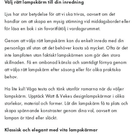
Välj rätt lampskärm till din inredning
Ljus har stor betydelse för att vi ska trivas, oavsett om det
handlar om att skapa en mysig stämning vid middagsbordet eller
för läsa en bok i sin favoritfåtölj i vardagsrummet.
Genom att välja rätt lampskärm kan du enkelt inreda med din
personliga stil utan att det behöver kosta så mycket. Ofta är det
inte lampfoten utan faktiskt lampskärmen som gör den stora
skillnaden. Få en ombonad känsla och samtidigt förnya genom
att välja rätt lampskärm efter säsong eller för olika praktiska
behov.
Ha lite kul! Våga testa och tänk utanför ramarna när du väljer
lampskärm. Upptäck Watt & Vekes designlampskärmar i olika
storlekar, material och former. Låt din lampskärm få ta plats och
skapa spännande konstraster genom dina val, oavsett om
lampan är tänd eller släckt.
Klassisk och elegant med vita lampskärmar