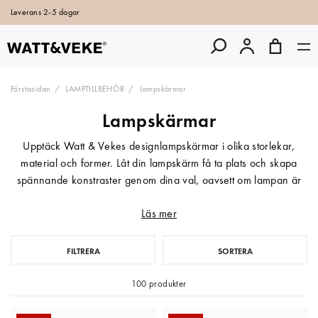
Leverans 2-5 dagar
Förstasidan
LAMPTILLBEHÖR
Lampskärmar
Lampskärmar
Upptäck Watt & Vekes designlampskärmar i olika storlekar,
material och former. Låt din lampskärm få ta plats och skapa
spännande konstraster genom dina val, oavsett om lampan är
tänd eller släckt. Välj en tidlös och klassisk vit lampskärm eller
Läs mer
våga tänk utanför ramarna när du sätter stilen.
FILTRERA
SORTERA
100 produkter