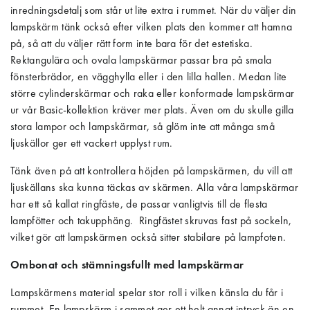
inredningsdetalj som står ut lite extra i rummet. När du väljer din
lampskärm tänk också efter vilken plats den kommer att hamna
på, så att du väljer rätt form inte bara för det estetiska.
Rektangulära och ovala lampskärmar passar bra på smala
fönsterbrädor, en vägghylla eller i den lilla hallen. Medan lite
större cylinderskärmar och raka eller konformade lampskärmar
ur vår Basic-kollektion kräver mer plats. Även om du skulle gilla
stora lampor och lampskärmar, så glöm inte att många små
ljuskällor ger ett vackert upplyst rum.
Tänk även på att kontrollera höjden på lampskärmen, du vill att
ljuskällans ska kunna täckas av skärmen. Alla våra lampskärmar
har ett så kallat ringfäste, de passar vanligtvis till de flesta
lampfötter och takupphäng. Ringfästet skruvas fast på sockeln,
vilket gör att lampskärmen också sitter stabilare på lampfoten.
Ombonat och stämningsfullt med lampskärmar
Lampskärmens material spelar stor roll i vilken känsla du får i
rummet. En lampskärm i sammet ger ett helt annat intryck än en