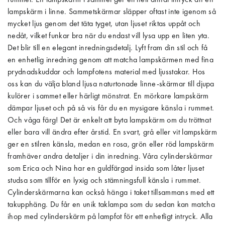
lampskärm i linne. Sammetskärmar släpper oftast inte igenom så
mycket ljus genom det täta tyget, utan ljuset riktas uppåt och
nedåt, vilket funkar bra när du endast vill lysa upp en liten yta.
Det blir till en elegant inredningsdetalj. Lyft fram din stil och få
en enhetlig inredning genom att matcha lampskärmen med fina
prydnadskuddar och lampfotens material med ljusstakar. Hos
oss kan du välja bland ljusa naturtonade linne-skärmar till djupa
kulörer i sammet eller härligt mönstrat. En mörkare lampskärm
dämpar ljuset och på så vis får du en mysigare känsla i rummet.
Och våga färg! Det är enkelt att byta lampskärm om du tröttnat
eller bara vill ändra efter årstid. En svart, grå eller vit lampskärm
ger en stilren känsla, medan en rosa, grön eller röd lampskärm
framhäver andra detaljer i din inredning. Våra cylinderskärmar
som Erica och Nina har en guldfärgad insida som låter ljuset
studsa som tillför en lyxig och stämningsfull känsla i rummet.
Cylinderskärmarna kan också hänga i taket tillsammans med ett
takupphäng. Du får en unik taklampa som du sedan kan matcha
ihop med cylinderskärm på lampfot för ett enhetligt intryck. Alla