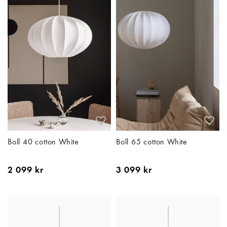
badrummet kräver fuktsäkra armaturer med rätt IP-klass. I
vardagsrummet passar dimbara lampor för flexibel
stämningsbelysning, och i sovrummet är mjukt ljus och praktiska
läslampor idealiskt.
Oavsett om du inreder ett nytt hem eller vill uppdatera din
nuvarande inredning, har vi rätt inomhusbelysning för dig.
Filtrera enkelt efter rum, stil eller funktion och hitta den perfekta
belysningen som kombinerar design med praktisk funktion.
Boll 40 cotton White
Boll 65 cotton White
2 099 kr
3 099 kr