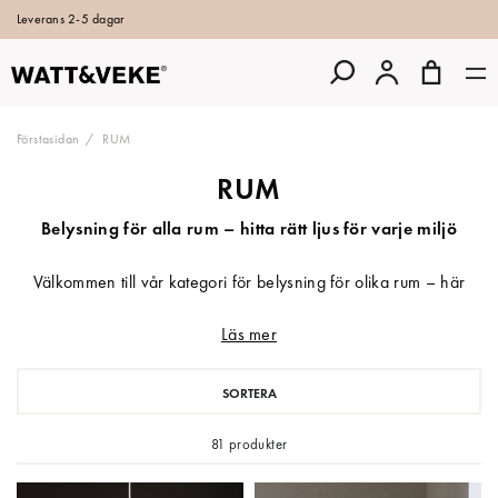
Leverans 2-5 dagar
Förstasidan
RUM
RUM
Belysning för alla rum – hitta rätt ljus för varje miljö
Välkommen till vår kategori för belysning för olika rum – här
hittar du inspirerande och funktionella belysningslösningar för
Läs mer
hemmet, oavsett om du söker köksbelysning, badrumsbelysning,
vardagsrumsbelysning eller sovrumsbelysning. Att välja rätt
rumslampa kan göra stor skillnad för både stämning och
SORTERA
funktion.
Vi erbjuder ett brett utbud av taklampor, vägglampor, golvlampor
81 produkter
och spotlights som är anpassade för olika behov i varje rum. För
köket rekommenderar vi starkt ljus över arbetsytor, medan