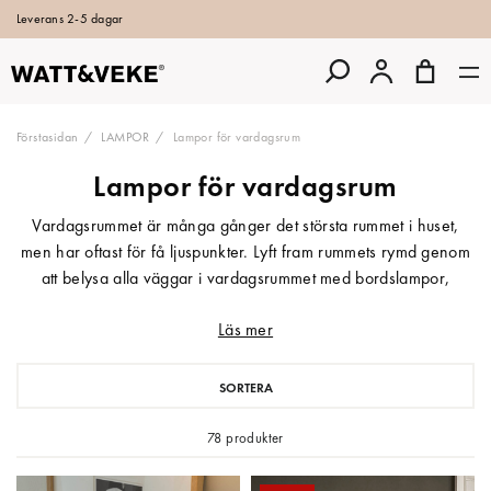
Leverans 2-5 dagar
Förstasidan
LAMPOR
Lampor för vardagsrum
Lampor för vardagsrum
Vardagsrummet är många gånger det största rummet i huset,
men har oftast för få ljuspunkter. Lyft fram rummets rymd genom
att belysa alla väggar i vardagsrummet med bordslampor,
golvlampor och taklampor. Skapa en ombonad atmosfär till
Läs mer
filmkvällen, läsljus för den spännande boken i favoritfotöljen,
eller som ett spännande blickfång på sideboardet.
Designbelysning för den kreativa och stilmedvetna hos
SORTERA
Watt&Veke.
78 produkter