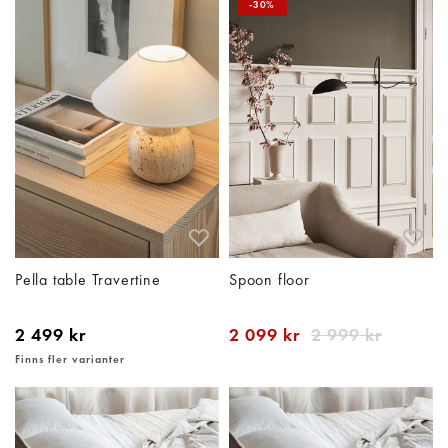
-30%
Pella table Travertine
Spoon floor
2 499 kr
2 099 kr
2 999 kr
Finns fler varianter